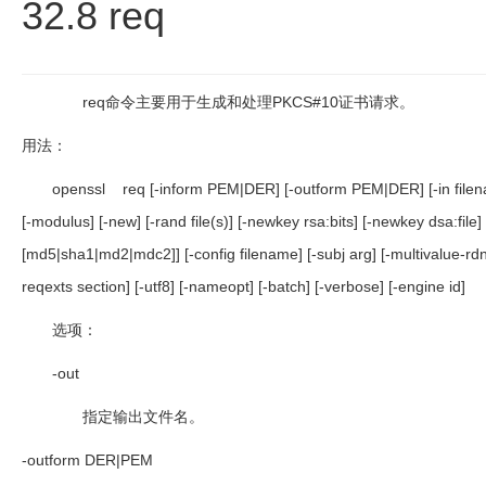
32.8 req
req
命令主要用于生成和处理
PKCS#10
证书请求。
用法：
openssl req [-inform PEM|DER] [-outform PEM|DER] [-in filename] [-
[-modulus] [-new] [-rand file(s)] [-newkey rsa:bits] [-newkey dsa:fil
[md5|sha1|md2|mdc2]] [-config filename] [-subj arg] [-multivalue-rdn]
reqexts section] [-utf8] [-nameopt] [-batch] [-verbose] [-engine id]
选项：
-out
指定输出文件名。
-outform DER|PEM