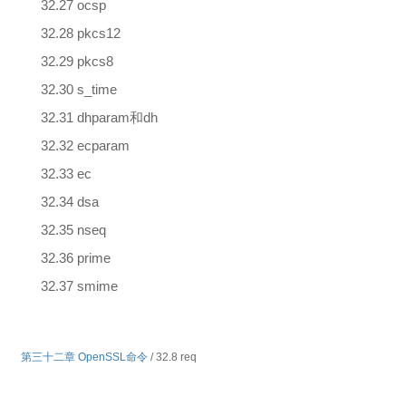
32.27 ocsp
32.28 pkcs12
32.29 pkcs8
32.30 s_time
32.31 dhparam和dh
32.32 ecparam
32.33 ec
32.34 dsa
32.35 nseq
32.36 prime
32.37 smime
第三十二章 OpenSSL命令
/ 32.8 req