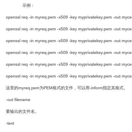
示例：
openssl req -in myreq.pem -x509 -key myprivatekey.pem -out myce
openssl req -in myreq.pem -x509 -key myprivatekey.pem -out myce
openssl req -in myreq.pem -x509 -key myprivatekey.pem -out my
openssl req -in myreq.pem -x509 -key myprivatekey.pem -out my
openssl req -in myreq.pem -x509 -key myprivatekey.pem -out my
openssl req -in myreq.pem -x509 -key myprivatekey.pem -out myce
这里的
myreq.pem
为
PEM
格式的文件，可以用
-inform
指定其格式。
-out filename
要输出的文件名。
-text