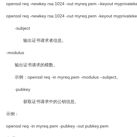
openssl req -newkey rsa:1024 -out myreq.pem –keyout myprivatek
openssl req -newkey rsa:1024 -out myreq.pem -keyout myprivatek
-subject
输出证书请求者信息。
-modulus
输出证书请求的模数。
示例：
openssl req -in myreq.pem -modulus –subject
。
-pubkey
获取证书请求中的公钥信息。
示例：
openssl req -in myreq.pem -pubkey -out pubkey.pem