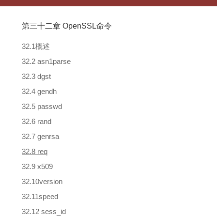
第三十二章 OpenSSL命令
32.1概述
32.2 asn1parse
32.3 dgst
32.4 gendh
32.5 passwd
32.6 rand
32.7 genrsa
32.8 req
32.9 x509
32.10version
32.11speed
32.12 sess_id