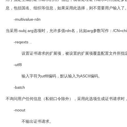
息，包括国名、组织等信息，如果采用此选择，则不需要用户输入了
-multivalue-rdn
当采用
-subj arg
选项时，允许多值
rdn
名，比如
arg
参数写作：
/CN=ch
-reqexts ..
设置证书请求的扩展项，被设置的扩展项覆盖配置文件所指
-utf8
输入字符为
utf8
编码，默认输入为
ASCII
编码。
-batch
不询问用户任何信息（私钥口令除外），采用此选项生成证书请求时
-noout
不输出证书请求。