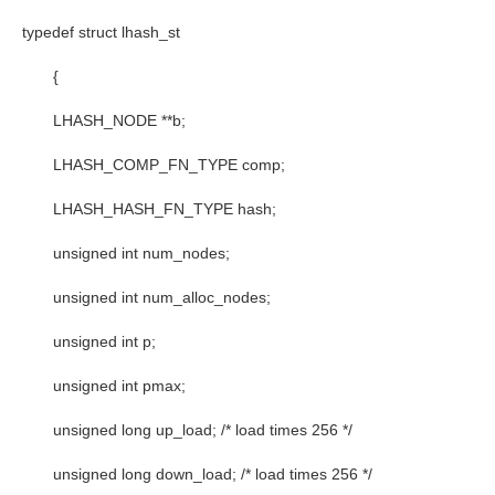
typedef struct lhash_st
{
LHASH_NODE **b;
LHASH_COMP_FN_TYPE comp;
LHASH_HASH_FN_TYPE hash;
unsigned int num_nodes;
unsigned int num_alloc_nodes;
unsigned int p;
unsigned int pmax;
unsigned long up_load; /* load times 256 */
unsigned long down_load; /* load times 256 */