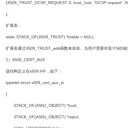
{X509_TRUST_OCSP_REQUEST, 0, trust_1oid, "OCSP request", 
};
扩展表：
static STACK_OF(X509_TRUST) *trtable = NULL;
扩展表通过
X509_TRUST_add
函数来添加。当用户需要对某个
NID
做
2
）
X509_CERT_AUX
该结构定义在
x509.h
中，如下：
typedef struct x509_cert_aux_st
{
STACK_OF(ASN1_OBJECT) *trust;
STACK_OF(ASN1_OBJECT) *reject;