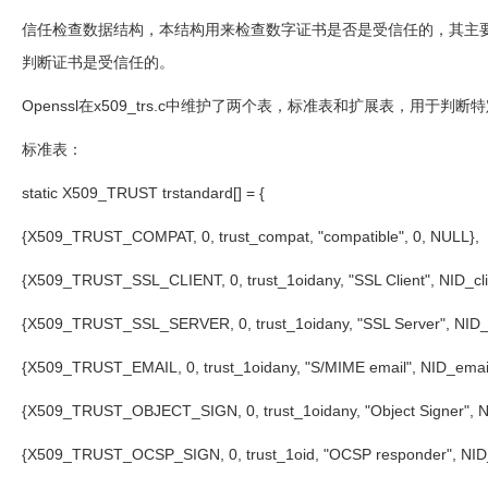
信任检查数据结构，本结构用来检查数字证书是否是受信任的，其主
判断证书是受信任的。
Openssl
在
x509_trs.c
中维护了两个表，标准表和扩展表，用于判断特
标准表：
static X509_TRUST trstandard[] = {
{X509_TRUST_COMPAT, 0, trust_compat, "compatible", 0, NULL},
{X509_TRUST_SSL_CLIENT, 0, trust_1oidany, "SSL Client", NID_cl
{X509_TRUST_SSL_SERVER, 0, trust_1oidany, "SSL Server", NID_
{X509_TRUST_EMAIL, 0, trust_1oidany, "S/MIME email", NID_email
{X509_TRUST_OBJECT_SIGN, 0, trust_1oidany, "Object Signer", 
{X509_TRUST_OCSP_SIGN, 0, trust_1oid, "OCSP responder", NI