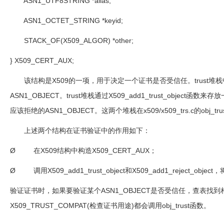
ASN1_UTF8STRING *alias;
ASN1_OCTET_STRING *keyid;
STACK_OF(X509_ALGOR) *other;
} X509_CERT_AUX;
该结构是
X509
的一项，用于决定一个证书是否受信任。
trust
堆栈
ASN1_OBJECT
。
trust
堆栈通过
X509_add1_trust_object
函数来存放
应该拒绝的
ASN1_OBJECT
。这两个堆栈在
x509/x509_trs.c
的
obj_tru
上述两个结构在证书验证中的作用如下：
Ø
在
X509
结构中构造
X509_CERT_AUX
；
Ø
调用
X509_add1_trust_object
和
X509_add1_reject_object
，
验证证书时，如果要验证某个
ASN1_OBJECT
是否受信任，查表找到
X509_TRUST_COMPAT(
检查证书用途
)
都会调用
obj_trust
函数。