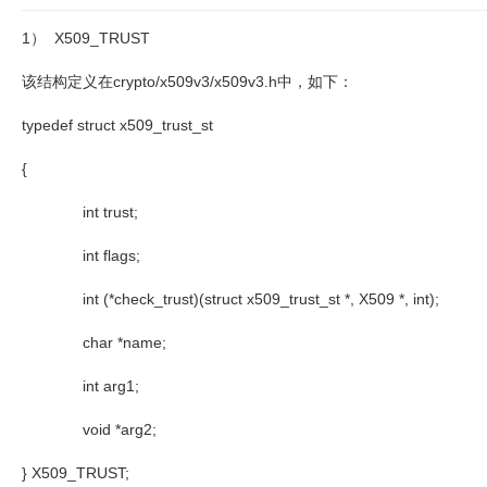
1）
X509_TRUST
该结构定义在
crypto/x509v3/x509v3.h
中，如下：
typedef struct x509_trust_st
{
int trust;
int flags;
int (*check_trust)(struct x509_trust_st *, X509 *, int);
char *name;
int arg1;
void *arg2;
} X509_TRUST;